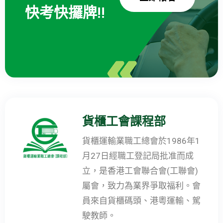
快考快攞牌!!
貨櫃工會課程部
貨櫃運輸業職工總會於1986年1
月27日經職工登記局批准而成
立，是香港工會聯合會(工聯會)
屬會，致力為業界爭取福利。會
員來自貨櫃碼頭、港粵運輸、駕
駛教師。