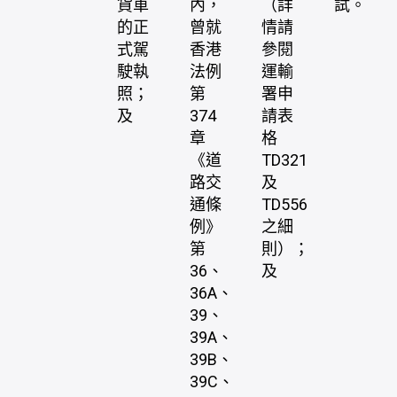
貨車
內，
（詳
試。
的正
曾就
情請
式駕
香港
參閱
駛執
法例
運輸
照；
第
署申
及
374
請表
章
格
《道
TD321
路交
及
通條
TD556
例》
之細
第
則）；
36、
及
36A、
39、
39A、
39B、
39C、