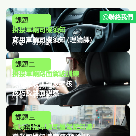
聯絡我們
課題一
掛接車輛司機須知
商用車輛司機須知 (理論課)
(4 節，180分鐘)
課題二
掛接車輛路面駕駛訓練
路面駕駛訓練及考核
(20 節，900分鐘)
技巧及路面觀察
(4 節，180分鐘)
課題三
職業掛接車輛司機駕駛知識