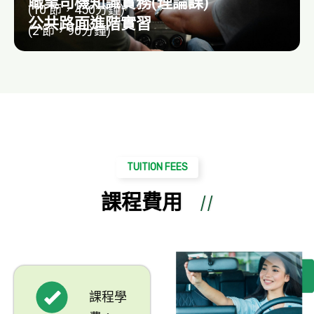
職業司機知識實務(理論課)
(10 節，450分鐘)
公共路面進階實習
(2 節，90分鐘)
TUITION FEES
課程費用
課程學