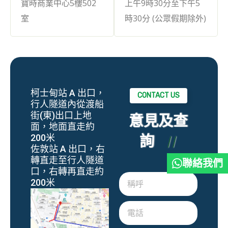
寶時商業中心5樓502
上午9時30分至下午5
室
時30分 (公眾假期除外)
柯士甸站 A 出口，
CONTACT US
行人隧道內從渡船
街(東)出口上地
意見及查
面，地面直走約
詢
200米
佐敦站 A 出口，右
轉直走至行人隧道
聯絡我們
口，右轉再直走約
200米