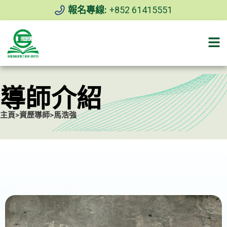
報名專線:
+852 61415551
導師介紹
主頁
>
資歷導師
>
馬浩強