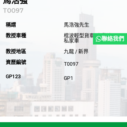
馬浩強
T0097
稱謂
馬浩強先生
教授車種
棍波輕型貨車
,
自動波
聯絡我們
私家車
教授地區
九龍 / 新界
資歷編號
T0097
GP123
GP1