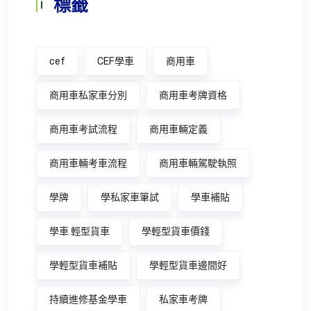
標籤
cef
CEF學車
商用車
商用車私家車分別
商用車考牌資格
商用車考試流程
商用車輛定義
商用車輛考車流程
商用車輛駕駛執照
學牌
學私家車筆試
學車補貼
學車 輕型貨車
學輕型貨車價錢
學輕型貨車補貼
學輕型貨車邊間好
持續進修基金學車
私家車考牌