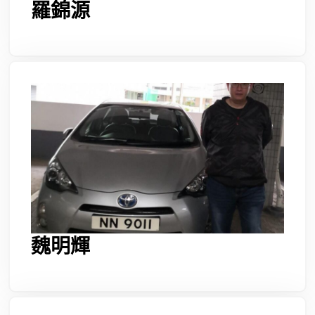
羅錦源
魏明輝