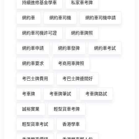
持續進修基金學車
私家車考牌
網約車
網約車司機
網約車司機申請
網約車司機許可證
網約車牌照
網約車申請
網約車發牌
網約車考試
網約車要求
考商用車牌照
考巴士牌費用
考巴士牌邊間好
考車牌
考車牌筆試
考車牌路試
誠裕實業
輕型貨車考牌
輕型貨車考試
香港學車