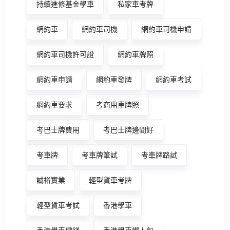
持續進修基金學車
私家車考牌
網約車
網約車司機
網約車司機申請
網約車司機許可證
網約車牌照
網約車申請
網約車發牌
網約車考試
網約車要求
考商用車牌照
考巴士牌費用
考巴士牌邊間好
考車牌
考車牌筆試
考車牌路試
誠裕實業
輕型貨車考牌
輕型貨車考試
香港學車